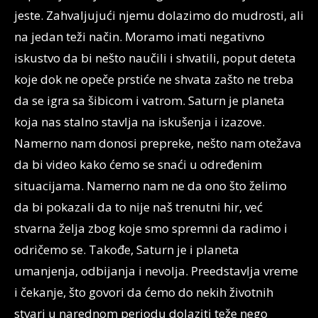
jeste. Zahvaljujući njemu dolazimo do mudrosti, ali
na jedan teži način. Moramo imati negativno
iskustvo da bi nešto naučili i shvatili, poput deteta
koje dok ne opeče prstiće ne shvata zašto ne treba
da se igra sa šibicom i vatrom. Saturn je planeta
koja nas stalno stavlja na iskušenja i izazove.
Namerno nam donosi prepreke, nešto nam otežava
da bi video kako ćemo se snaći u određenim
situacijama. Namerno nam ne da ono što želimo
da bi pokazali da to nije naš trenutni hir, već
stvarna želja zbog koje smo spremni da radimo i
odričemo se. Takođe, Saturn je i planeta
umanjenja, odbijanja i nevolja. Preedstavlja vreme
i čekanje, što govori da ćemo do nekih životnih
stvari u narednom periodu dolaziti teže nego