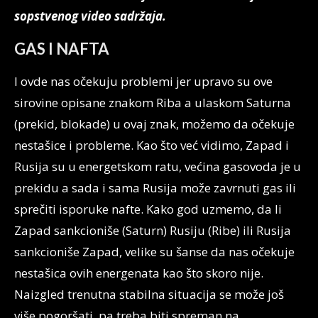
sopstvenog video sadržaja.
GAS I NAFTA
I ovde nas očekuju problemi jer upravo su ove
sirovine opisane znakom Riba a ulaskom Saturna
(prekid, blokade) u ovaj znak, možemo da očekuje
nestašice i probleme. Kao što već vidimo, Zapad i
Rusija su u energetskom ratu, većina gasovoda je u
prekidu a sada i sama Rusija može zavrnuti gas ili
sprečiti isporuke nafte. Kako god uzmemo, da li
Zapad sankcioniše (Saturn) Rusiju (Ribe) ili Rusija
sankcioniše Zapad, velike su šanse da nas očekuje
nestašica ovih energenata kao što skoro nije.
Naizgled trenutna stabilna situacija se može još
više pogoršati, pa treba biti spreman na