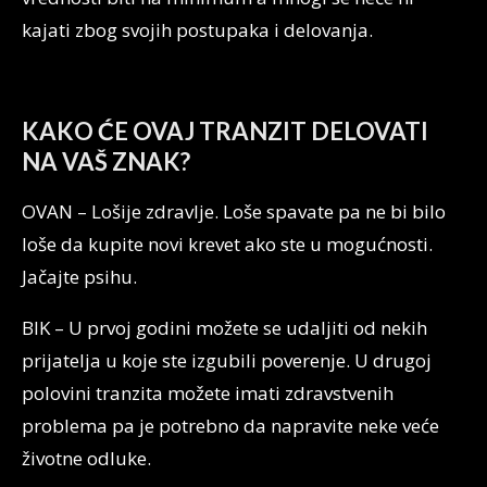
kajati zbog svojih postupaka i delovanja.
KAKO ĆE OVAJ TRANZIT DELOVATI
NA VAŠ ZNAK?
OVAN – Lošije zdravlje. Loše spavate pa ne bi bilo
loše da kupite novi krevet ako ste u mogućnosti.
Jačajte psihu.
BIK – U prvoj godini možete se udaljiti od nekih
prijatelja u koje ste izgubili poverenje. U drugoj
polovini tranzita možete imati zdravstvenih
problema pa je potrebno da napravite neke veće
životne odluke.