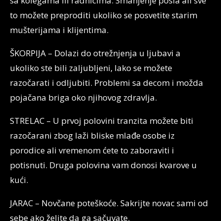
sa kolegama ili radnicima. Smanjenje posla ali sve
to možete preproditi ukoliko se posvetite starim
mušterijama i klijentima.
ŠKORPIJA – Dolazi do otrežnjenja u ljubavi a
ukoliko ste bili zaljubljeni, lako se možete
razočarati i odljubiti. Problemi sa decom i možda
pojačana briga oko njihovog zdravlja.
STRELAC – U prvoj polovini tranzita možete biti
razočarani zbog laži bliske mlađe osobe iz
porodice ali vremenom ćete to zaboraviti i
potisnuti. Druga polovina vam donosi kvarove u
kući.
JARAC – Novčane poteškoće. Sakrijte novac sami od
sebe ako želite da ga sačuvate.