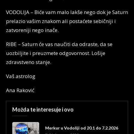
VODOLIJA – Biće vam malo lakše nego dok je Saturn
prelazio vašim znakom ali postaćete sebičniji i
zatvoreniji nego inače.
RIBE – Saturn će vas naučiti da odraste, da se
uozbiljite i preuzmete odgovornost. Lošije
zdravstveno stanje.
Vaš astrolog
Ana Raković
Možda te interesuje i ovo
Merkur u Vodoliji od 20.1 do 7.2.2026