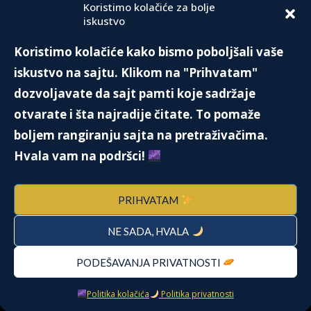
Koristimo kolačiće za bolje
iskustvo
Koristimo kolačiće kako bismo poboljšali vaše
iskustvo na sajtu. Klikom na "Prihvatam"
dozvoljavate da sajt pamti koje sadržaje
otvarate i šta najradije čitate. To pomaže
boljem rangiranju sajta na pretraživačima.
Hvala vam na podršci!
PRIHVATAM
NE SADA, HVALA
PODEŠAVANJA PRIVATNOSTI
Politika kolačića
Politika privatnosti