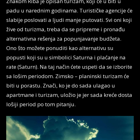
Znakom Riba je opisan turizam, koji će u biti u
padu u narednim godinama. Turističke agencije će
slabije poslovati a ljudi manje putovati. Svi oni koji
žive od turizma, treba da se pripreme i pronađu
alternativna rešenja za popunjavanje budžeta.
Ono što možete ponuditi kao alternativu su
popusti koji su u simbolici Saturna i plaćanje na
rate (Saturn). Na taj način ćete uspeti da se izborite
sa lošim periodom. Zimsko – planinski turizam će
biti u porastu. Znači, ko je do sada ulagao u
apartmane i turizam, uložio je jer sada kreće dosta
lošiji period po tom pitanju.