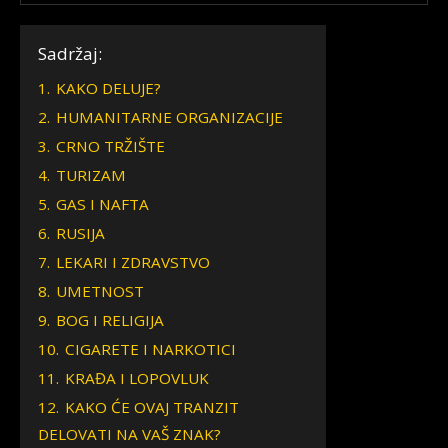
Sadržaj:
1.
KAKO DELUJE?
2.
HUMANITARNE ORGANIZACIJE
3.
CRNO TRŽIŠTE
4.
TURIZAM
5.
GAS I NAFTA
6.
RUSIJA
7.
LEKARI I ZDRAVSTVO
8.
UMETNOST
9.
BOG I RELIGIJA
10.
CIGARETE I NARKOTICI
11.
KRAĐA I LOPOVLUK
12.
KAKO ĆE OVAJ TRANZIT
DELOVATI NA VAŠ ZNAK?