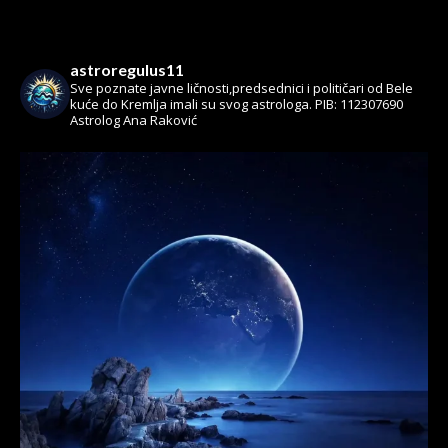
astroregulus11
Sve poznate javne ličnosti,predsednici i političari od Bele
kuće do Kremlja imali su svog astrologa.
PIB: 112307690
Astrolog Ana Raković