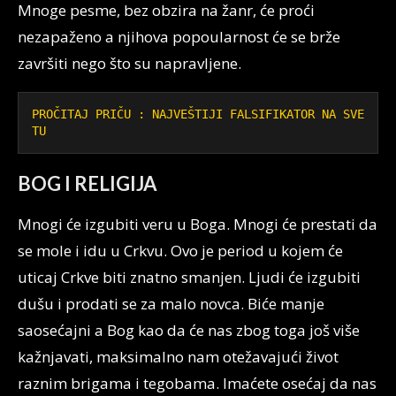
Mnoge pesme, bez obzira na žanr, će proći
nezapaženo a njihova popoularnost će se brže
završiti nego što su napravljene.
PROČITAJ PRIČU : NAJVEŠTIJI FALSIFIKATOR NA SVE
TU
BOG I RELIGIJA
Mnogi će izgubiti veru u Boga. Mnogi će prestati da
se mole i idu u Crkvu. Ovo je period u kojem će
uticaj Crkve biti znatno smanjen. Ljudi će izgubiti
dušu i prodati se za malo novca. Biće manje
saosećajni a Bog kao da će nas zbog toga još više
kažnjavati, maksimalno nam otežavajući život
raznim brigama i tegobama. Imaćete osećaj da nas