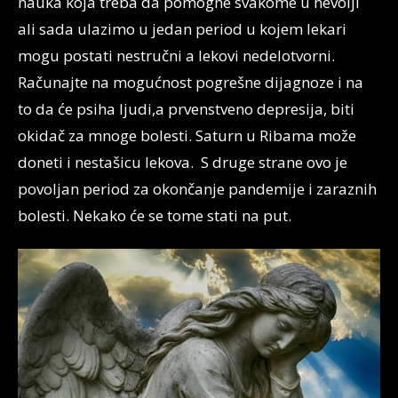
nauka koja treba da pomogne svakome u nevolji
ali sada ulazimo u jedan period u kojem lekari
mogu postati nestručni a lekovi nedelotvorni.
Računajte na mogućnost pogrešne dijagnoze i na
to da će psiha ljudi,a prvenstveno depresija, biti
okidač za mnoge bolesti. Saturn u Ribama može
doneti i nestašicu lekova. S druge strane ovo je
povoljan period za okončanje pandemije i zaraznih
bolesti. Nekako će se tome stati na put.