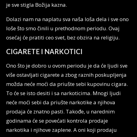
je sve stigla Božija kazna.
Dolazi nam na naplatu sva naša loša dela i sve ono
loše što smo činili u prethodnom periodu. Ovaj
osećaj će pratiti ceo svet, bez obzira na religiju.
CIGARETE I NARKOTICI
Ono što je dobro u ovom periodu je da će ljudi sve
više ostavljati cigarete a zbog raznih poskupljenja
možda neće moći da priušte sebi kupovinu cigara.
To će se isto desiti i sa narkoticima. Mnogi ljudi
neće moći sebi da priušte narkotike a njihova
prodaja će znatno pasti. Takođe, u narednim
godinama će se povećati kontrola prodaje
narkotika i njihove zaplene. A oni koji prodaju