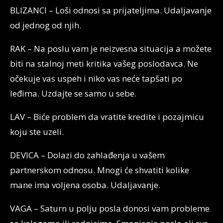
BLIZANCI – Loši odnosi sa prijateljima. Udaljavanje
od jednog od njih.
RAK – Na poslu vam je neizvesna situacija a možete
biti na stalnoj meti kritika vašeg poslodavca. Ne
očekuje vas uspeh i niko vas neće tapšati po
leđima. Uzdajte se samo u sebe.
LAV – Biće problem da vratite kredite i pozajmicu
koju ste uzeli.
DEVICA – Dolazi do zahlađenja u vašem
partnerskom odnosu. Mnogi će shvatiti kolike
mane ima voljena osoba. Udaljavanje.
VAGA – Saturn u polju posla donosi vam probleme