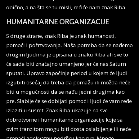
obično, a na šta se tu misli, rećiće nam znak Riba.
HUMANITARNE ORGANIZACIJE
S druge strane, znak Riba je znak humanosti,
pomoći i požrtvovanja. Naša potreba da se nađemo
drugim ljudima je opisana u znaku Riba ali sve to
će sada biti značajno umanjeno jer će nas Saturn
sputati. Upravo započinje period u kojem će ljudi
izgubiti osećaj da treba da pomažu ili možda neće
biti u mogućnosti da se nađu jedni drugima kao
pre. Slabije će se dobijati pomoć i ljudi će vam ređe
izlaziti u susret. Znak Riba ukazuje na sve
dobrotvorne i humanitarne organizacije koje sa
ovim tranzitom mogu biti dosta oslabljenje ili neće
pronaći adekvatnu podršku kao pre. Mnoge