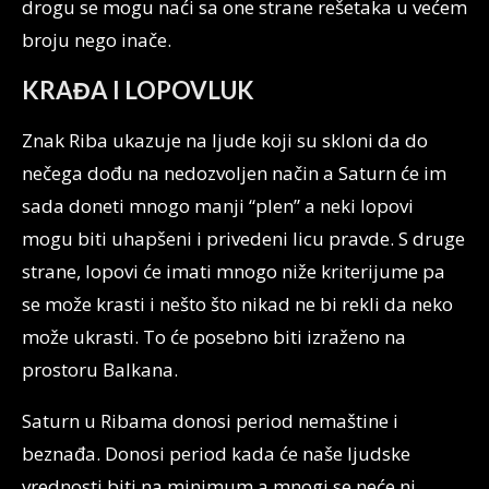
drogu se mogu naći sa one strane rešetaka u većem
broju nego inače.
KRAĐA I LOPOVLUK
Znak Riba ukazuje na ljude koji su skloni da do
nečega dođu na nedozvoljen način a Saturn će im
sada doneti mnogo manji “plen” a neki lopovi
mogu biti uhapšeni i privedeni licu pravde. S druge
strane, lopovi će imati mnogo niže kriterijume pa
se može krasti i nešto što nikad ne bi rekli da neko
može ukrasti. To će posebno biti izraženo na
prostoru Balkana.
Saturn u Ribama donosi period nemaštine i
beznađa. Donosi period kada će naše ljudske
vrednosti biti na minimum a mnogi se neće ni