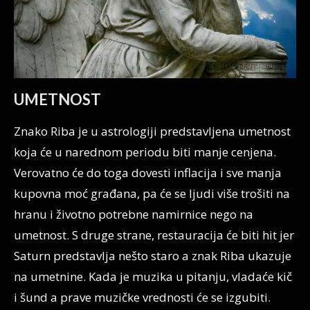
UMETNOST
Znako Riba je u astrologiji predstavljena umetnost
koja će u narednom periodu biti manje cenjena.
Verovatno će do toga dovesti inflacija i sve manja
kupovna moć građana, pa će se ljudi više trošiti na
hranu i životno potrebne namirnice nego na
umetnost. S druge strane, restauracija će biti hit jer
Saturn predstavlja nešto staro a znak Riba ukazuje
na umetnine. Kada je muzika u pitanju, vladaće kič
i šund a prave muzičke vrednosti će se izgubiti.