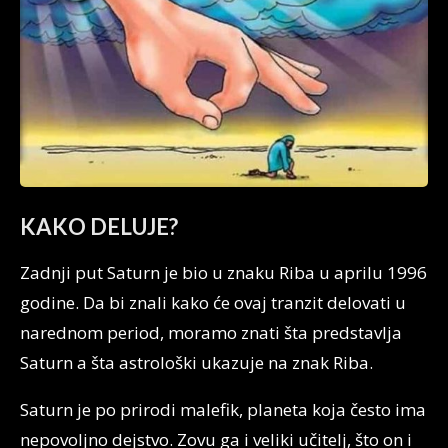
KAKO DELUJE?
Zadnji put Saturn je bio u znaku Riba u aprilu 1996
godine. Da bi znali kako će ovaj tranzit delovati u
narednom period, moramo znati šta predstavlja
Saturn a šta astrološki ukazuje na znak Riba.
Saturn je po prirodi malefik, planeta koja često ima
nepovoljno dejstvo. Zovu ga i veliki učitelj, što on i