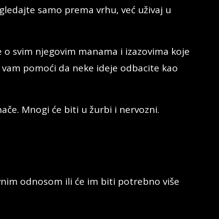
 gledajte samo prema vrhu, već uživaj u
e o svim njegovim manama i izazovima koje
 vam pomoći da neke ideje odbacite kao
ače. Mnogi će biti u žurbi i nervozni.
nim odnosom ili će im biti potrebno više