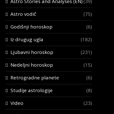
Astro Stories and Analyses (EN)
(39)
Astro vodič
(75)
Godišnji horoskop
(6)
Iz drugug ugla
(182)
Ljubavni horoskop
(231)
Nedeljni horoskop
(15)
Retrogradne planete
(6)
Studije astrologije
(8)
Video
(23)