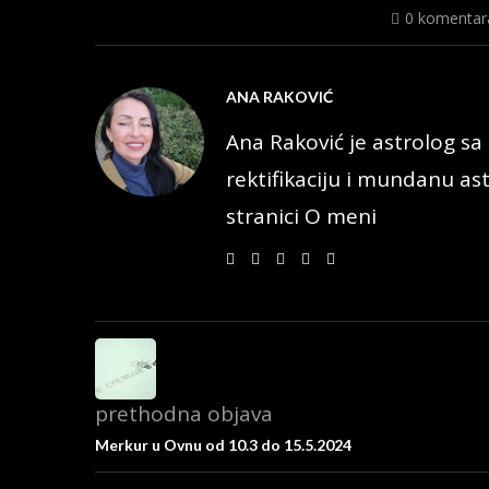
0 komentar
ANA RAKOVIĆ
Ana Raković je astrolog sa 
rektifikaciju i mundanu ast
stranici O meni
prethodna objava
Merkur u Ovnu od 10.3 do 15.5.2024