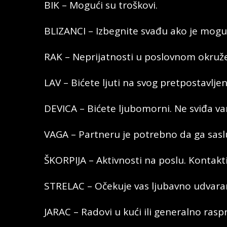
BIK – Mogući su troškovi.
BLIZANCI – Izbegnite svađu ako je mogu
RAK – Neprijatnosti u poslovnom okruže
LAV – Bićete ljuti na svog pretpostavlje
DEVICA – Bićete ljubomorni. Ne sviđa vam
VAGA – Partneru je potrebno da ga sasl
ŠKORPIJA – Aktivnosti na poslu. Kontakt
STRELAC – Očekuje vas ljubavno udvara
JARAC – Radovi u kući ili generalno ras