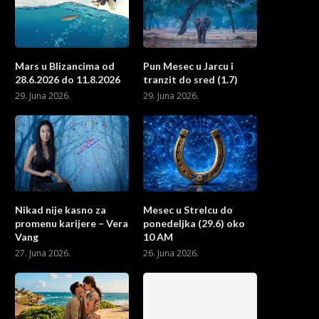
Mars u Blizancima od
Pun Mesec u Jarcu i
28.6.2026 do 11.8.2026
tranzit do sred (1.7)
29. Juna 2026.
29. Juna 2026.
Nikad nije kasno za
Mesec u Strelcu do
promenu karijere – Vera
ponedeljka (29.6) oko
Vang
10 AM
27. Juna 2026.
26. Juna 2026.