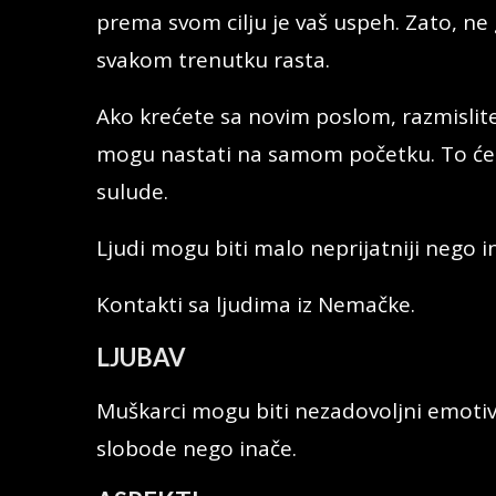
prema svom cilju je vaš uspeh. Zato, ne
svakom trenutku rasta.
Ako krećete sa novim poslom, razmislit
mogu nastati na samom početku. To će
sulude.
Ljudi mogu biti malo neprijatniji nego in
Kontakti sa ljudima iz Nemačke.
LJUBAV
Muškarci mogu biti nezadovoljni emotiv
slobode nego inače.