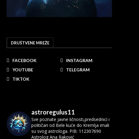
DRUŠTVENE MREŽE
FACEBOOK
INSTAGRAM
YOUTUBE
TELEGRAM
TIKTOK
astroregulus11
Sve poznate javne ličnosti,predsednici i
političari od Bele kuće do Kremlja imali
su svog astrologa.
PIB: 112307690
Astrolog Ana Raković