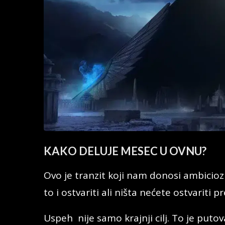
KAKO DELUJE MESEC U OVNU?
Ovo je tranzit koji nam donosi ambicioz
to i ostvariti ali ništa nećete ostvariti pr
Uspeh nije samo krajnji cilj. To je putov