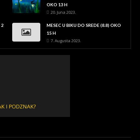
OKO 13 H
20. Juna 2023.
 2
MESEC U BIKU DO SREDE (8.8) OKO
15 H
7. Augusta 2023.
AK I PODZNAK?