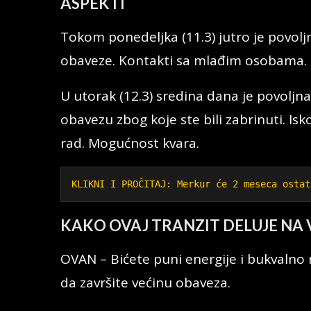
ASPEKTI
Tokom ponedeljka (11.3) jutro je povolj
obaveze. Kontakti sa mlađim osobama. 
U utorak (12.3) sredina dana je povoljna
obavezu zbog koje ste bili zabrinuti. Isko
rad. Mogućnost kvara.
KLIKNI I PROČITAJ: Merkur će 2 meseca ostat
KAKO OVAJ TRANZIT DELUJE NA 
OVAN – Bićete puni energije i bukvalno 
da završite većinu obaveza.