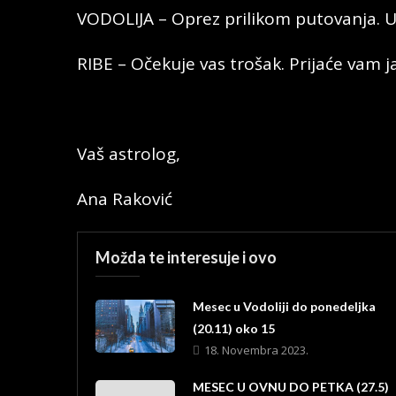
VODOLIJA – Oprez prilikom putovanja. U
RIBE – Očekuje vas trošak. Prijaće vam j
Vaš astrolog,
Ana Raković
Možda te interesuje i ovo
Mesec u Vodoliji do ponedeljka
(20.11) oko 15
18. Novembra 2023.
MESEC U OVNU DO PETKA (27.5)