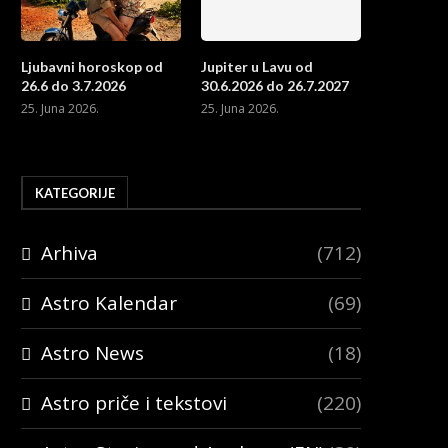
Ljubavni horoskop od
Jupiter u Lavu od
26.6 do 3.7.2026
30.6.2026 do 26.7.2027
25. Juna 2026.
25. Juna 2026.
KATEGORIJE
Arhiva
(712)
Astro Kalendar
(69)
Astro News
(18)
Astro priče i tekstovi
(220)