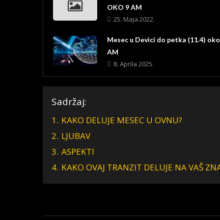
OKO 9 AM
25. Maja 2022.
Mesec u Devici do petka (11.4) oko
AM
8. Aprila 2025.
Sadržaj:
1.
KAKO DELUJE MESEC U OVNU?
2.
LJUBAV
3.
ASPEKTI
4.
KAKO OVAJ TRANZIT DELUJE NA VAŠ ZN