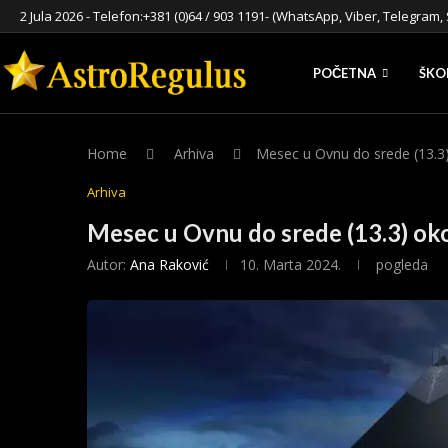
2 Jula 2026 - Telefon:
+381 (0)64 / 903 1191
- (WhatsApp, Viber, Telegram, 
POČETNA
ŠKO
Home
Arhiva
Mesec u Ovnu do srede (13.3
Arhiva
Mesec u Ovnu do srede (13.3) ok
Autor:
Ana Raković
10. Marta 2024.
pogleda