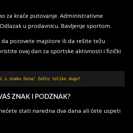
no za kraće putovanje. Administrativne
Odlazak u prodavnicu. Bavljenje sportom.
 da pozovete majstore ili da rešite težu
ristite ovaj dan za sportske aktivnosti i fizički
i u znaku Ovna! Zašto toliko dugo?
VAŠ ZNAK I PODZNAK?
nećete stati naredna dva dana ali ćete uspeti