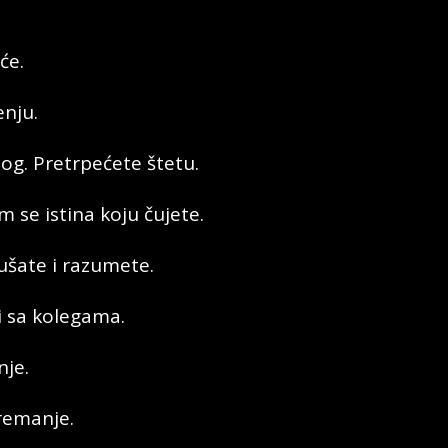
će.
nju.
nog. Pretrpećete štetu.
 se istina koju čujete.
ušate i razumete.
i sa kolegama.
nje.
premanje.