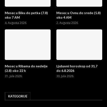
Mesec u Biku do petka (7.8)
Mesec u Ovnu do srede (5.8)
oko 7 AM
oko 4 AM
4. Augusta 2026.
2. Augusta 2026.
Mesec u Ribama do nedelje
Ljubavni horoskop od 31.7
(2.8) oko 22 h
do 6.8.2026
31. Jula 2026.
30. Jula 2026.
KATEGORIJE