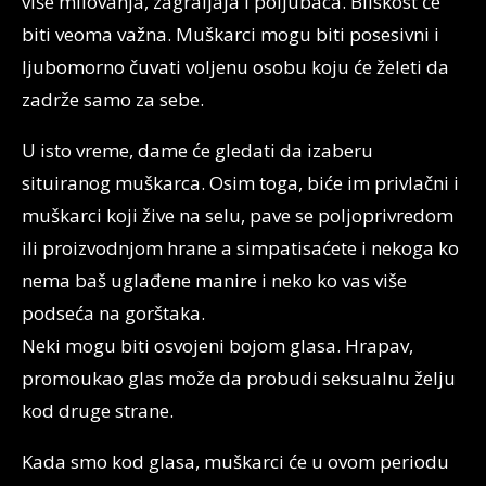
više milovanja, zagraljaja i poljubaca. Bliskost će
biti veoma važna. Muškarci mogu biti posesivni i
ljubomorno čuvati voljenu osobu koju će želeti da
zadrže samo za sebe.
U isto vreme, dame će gledati da izaberu
situiranog muškarca. Osim toga, biće im privlačni i
muškarci koji žive na selu, pave se poljoprivredom
ili proizvodnjom hrane a simpatisaćete i nekoga ko
nema baš uglađene manire i neko ko vas više
podseća na gorštaka.
Neki mogu biti osvojeni bojom glasa. Hrapav,
promoukao glas može da probudi seksualnu želju
kod druge strane.
Kada smo kod glasa, muškarci će u ovom periodu