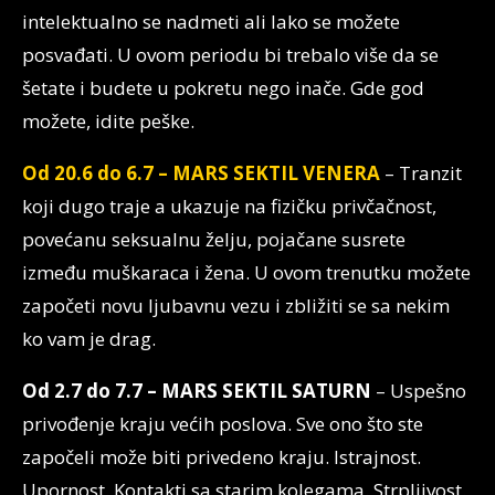
intelektualno se nadmeti ali lako se možete
posvađati. U ovom periodu bi trebalo više da se
šetate i budete u pokretu nego inače. Gde god
možete, idite peške.
Od 20.6 do 6.7 – MARS SEKTIL VENERA
– Tranzit
koji dugo traje a ukazuje na fizičku privčačnost,
povećanu seksualnu želju, pojačane susrete
između muškaraca i žena. U ovom trenutku možete
započeti novu ljubavnu vezu i zbližiti se sa nekim
ko vam je drag.
Od 2.7 do 7.7 – MARS SEKTIL SATURN
– Uspešno
privođenje kraju većih poslova. Sve ono što ste
započeli može biti privedeno kraju. Istrajnost.
Upornost. Kontakti sa starim kolegama. Strpljivost.