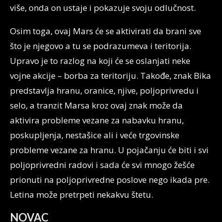
više, onda on ustaje i pokazuje svoju odlučnost.
Osim toga, ovaj Mars će se aktivirati da brani sve
što je njegovo a tu se podrazumeva i teritorija.
Upravo je to razlog na koji će se oslanjati neke
vojne akcije – borba za teritoriju. Takođe, znak Bika
predstavlja hranu, oranice, njive, poljoprivredu i
selo, a tranzit Marsa kroz ovaj znak može da
aktivira probleme vezane za nabavku hranu,
poskupljenja, nestašice ali i veće trgovinske
probleme vezane za hranu. U pojačanju će biti i svi
poljoprivredni radovi i sada će svi mnogo žešće
prionuti na poljoprivredne poslove nego ikada pre.
Letina može pretrpeti nekakvu štetu.
NOVAC