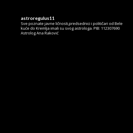
astroregulus11
Sve poznate javne ličnosti,predsednici i političari od Bele
kuće do Kremlja imali su svog astrologa.
PIB: 112307690
Astrolog Ana Raković