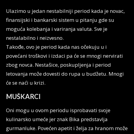
Ulazimo u jedan nestabilniji period kada je novac,
finansijski i bankarski sistem u pitanju gde su
moguća kolebanja i variranja valuta. Sve je
nestalabilno i neizvesno.
Takođe, ovo je period kada nas očekuju u i
povećani troškovi i izdaci pa će se mnogi nervirati
zbog novca. Nestašice, poskupljenja i period
letovanja može dovesti do rupa u budžetu. Mnogi
će se naći u krizi.
MUŠKARCI
Oni mogu u ovom periodu isprobavati svoje
kulinarsko umeće jer znak Bika predstavlja
gurmanluke. Povećen apetit i želja za hranom može