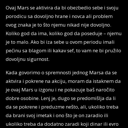
Ovaj Mars se aktivira da bi obezbedio sebe i svoju
porodicu sa dovoljno hrane i novca ali problem
ovog znaka je to što njemu nikad nije dovoljno.
Koliko god da ima, koliko god da poseduje – njemu
je to malo. Ako bi iza sebe u ovom periodu imali
pećinu sa blagom ili kakav sef, to vam ne bi pružilo
dovoljnu sigurnost.
Kada govorimo o spremnosti jednog Marsa da se
aktvira i pokrene na akciju, moram da istaknem da
je ovaj Mars u izgonu i ne pokazuje baš naročito
dobre osobine. Lenj je, dugo se predomišlja da li
da se pokrene i preduzme nešto, ali, ukoliko treba
da brani svoj imetak i ono što je on zaradio ili
ukoliko treba da dodatno zaradi koji dinar ili evro