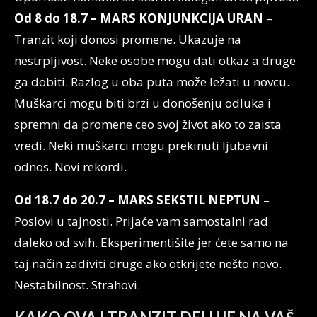
Od 8 do 18.7 – MARS KONJUNKCIJA URAN
–
Tranzit koji donosi promene. Ukazuje na
nestrpljivost. Neke osobe mogu dati otkaz a druge
ga dobiti. Razlog u oba puta može ležati u novcu.
Muškarci mogu biti brzi u donošenju odluka i
spremni da promene ceo svoj život ako to zaista
vredi. Neki muškarci mogu prekinuti ljubavni
odnos. Novi rekordi.
Od 18.7 do 20.7 – MARS SEKSTIL NEPTUN
–
Poslovi u tajnosti. Prijaće vam samostalni rad
daleko od svih. Eksperimentišite jer ćete samo na
taj način zadiviti druge ako otkrijete nešto novo.
Nestabilnost. Strahovi.