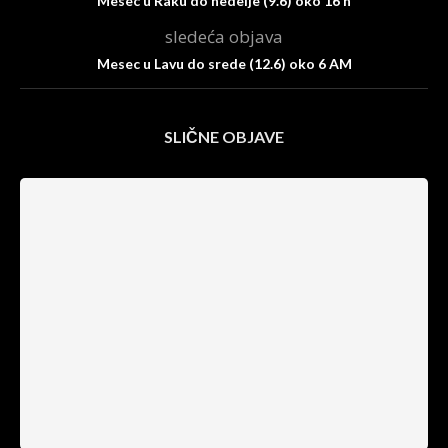
Mesec u Raku do nedelje (9.6) oko 16 h
sledeća objava
Mesec u Lavu do srede (12.6) oko 6 AM
SLIČNE OBJAVE