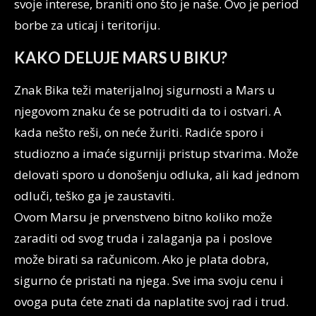
svoje interese, braniti ono što je naše. Ovo je period
borbe za uticaj i teritoriju.
KAKO DELUJE MARS U BIKU?
Znak Bika teži materijalnoj sigurnosti a Mars u
njegovom znaku će se potruditi da to i ostvari. A
kada nešto reši, on neće žuriti. Radiće sporo i
studiozno a imaće sigurniji pristup stvarima. Može
delovati sporo u donošenju odluka, ali kad jednom
odluči, teško ga je zaustaviti.
Ovom Marsu je prvenstveno bitno koliko može
zaraditi od svog truda i zalaganja pa i poslove
može birati sa računicom. Ako je plata dobra,
sigurno će pristati na njega. Sve ima svoju cenu i
ovoga puta ćete znati da naplatite svoj rad i trud.