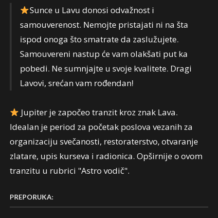
Sunce u Lavu donosi odvažnost i
samouverenost. Nemojte pristajati ni na šta
ispod onoga što smatrate da zaslužujete.
Samouvereni nastup će vam olakšati put ka
pobedi. Ne sumnjajte u svoje kvalitete. Dragi
Lavovi, srećan vam rođendan!
Jupiter je započeo tranzit kroz znak Lava.
Idealan je period za početak poslova vezanih za
organizaciju svečanosti, restoraterstvo, otvaranje
zlatare, upis kurseva i radionica. Opširnije o ovom
tranzitu u rubrici "Astro vodič".
PREPORUKA: