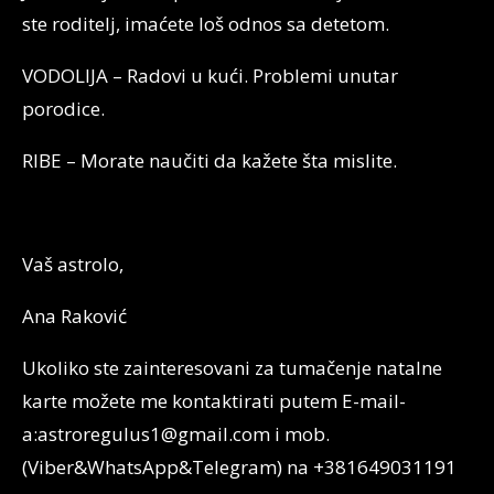
ste roditelj, imaćete loš odnos sa detetom.
VODOLIJA – Radovi u kući. Problemi unutar
porodice.
RIBE – Morate naučiti da kažete šta mislite.
Vaš astrolo,
Ana Raković
Ukoliko ste zainteresovani za tumačenje natalne
karte možete me kontaktirati putem E-mail-
a:astroregulus1@gmail.com i mob.
(Viber&WhatsApp&Telegram) na +381649031191