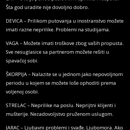
Šta god uradite nije dovoljno dobro.
DEVICA – Prilikom putovanja u inostranstvo možete
imati razne neprilike. Problemi na studijama.
VAGA – Možete imati troškove zbog vaših propusta.
Sve nesuglasice sa partnerom možete rešiti u
spavaćoj sobi.
ŠKORPIJA – Nalazite se u jednom jako nepovoljnom
periodu u kojem se možete loše ophoditi prema
voljenoj osobi.
STRELAC – Neprilike na poslu. Neprijtni klijenti i
mušterije. Nezadovoljstvo pruženom uslugom.
JARAC – Ljubavni problemi i svađe. Ljubomora. Ako