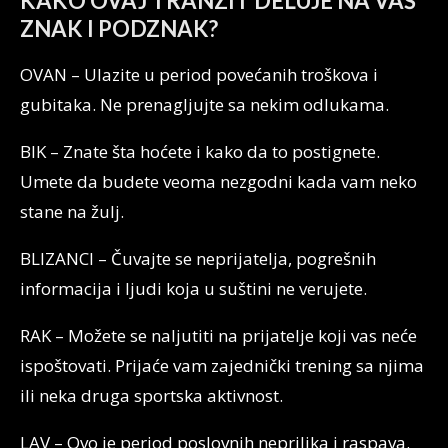
KAKO OVAJ TRANZIT DELUJE NA VAŠ
ZNAK I PODZNAK?
OVAN – Ulazite u period povećanih troškova i
gubitaka. Ne prenagljujte sa nekim odlukama.
BIK – Znate šta hoćete i kako da to postignete.
Umete da budete veoma nezgodni kada vam neko
stane na žulj.
BLIZANCI – Čuvajte se neprijatelja, pogrešnih
informacija i ljudi koja u suštini ne verujete.
RAK – Možete se naljutiti na prijatelje koji vas neće
ispoštovati. Prijaće vam zajednički trening sa njima
ili neka druga sportska aktivnost.
LAV – Ovo je period poslovnih neprilika i raspava.