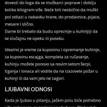
dovesti do toga da se muškarci poprave i dobiju
koliko kilogram više. Neće biti neobično da muški
pol odlazi u nabavku hrane, do prodavnice, pijace,
mesare i slično.
Dame bi trebalo da budu opreznije u kuhinjiji da
se slučajnu ne opeku ili poseku.
Idealno je vreme za kupovinu i opremanje kuhinje,
za kupovinu escajga, kompleta za ručavanje,
kuhinju možete ponovo sa novim setom šerpi,
tiganja i lonaca ali vodite da na izazovete požar u
kuhinji ili da vam jelo ne zagori.
LJUBAVNI ODNOSI
Kada je ljubav u pitanju, jačem polu biće potrebno