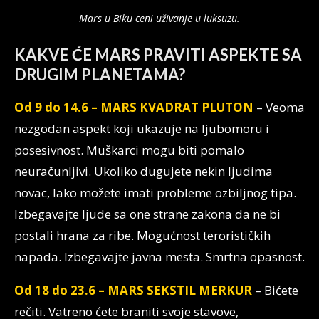
Mars u Biku ceni uživanje u luksuzu.
KAKVE ĆE MARS PRAVITI ASPEKTE SA
DRUGIM PLANETAMA?
Od 9 do 14.6 – MARS KVADRAT PLUTON
– Veoma
nezgodan aspekt koji ukazuje na ljubomoru i
posesivnost. Muškarci mogu biti pomalo
neuračunljivi. Ukoliko dugujete nekin ljudima
novac, lako možete imati probleme ozbiljnog tipa.
Izbegavajte ljude sa one strane zakona da ne bi
postali hrana za ribe. Mogućnost terorističkih
napada. Izbegavajte javna mesta. Smrtna opasnost.
Od 18 do 23.6 – MARS SEKSTIL MERKUR
– Bićete
rečiti. Vatreno ćete braniti svoje stavove,