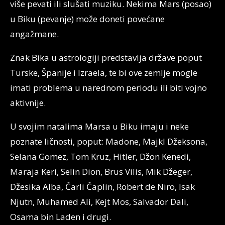
više pevati ili slušati muziku. Nekima Mars (posao)
u Biku (pevanje) može doneti povećane
angažmane.
Znak Bika u astrologiji predstavlja države poput
Turske, Španije i Izraela, te bi ove zemlje mogle
imati problema u narednom periodu ili biti vojno
aktivnije.
U svojim natalima Marsa u Biku imaju i neke
poznate ličnosti, poput: Madone, Majkl Džeksona,
Selana Gomez, Tom Kruz, Hitler, Džon Kenedi,
Maraja Keri, Selin Dion, Brus Vilis, Mik Džeger,
Džesika Alba, Čarli Čaplin, Robert de Niro, Isak
Njutn, Muhamed Ali, Kejt Mos, Salvador Dali,
Osama bin Laden i drugi.