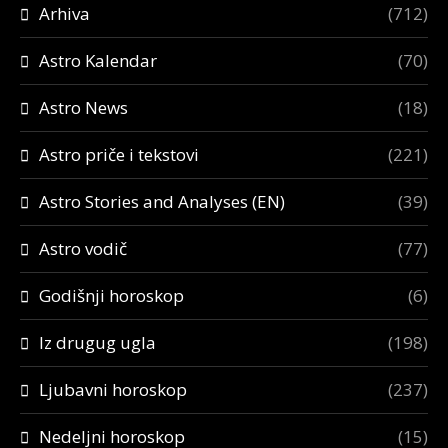
Arhiva
(712)
Astro Kalendar
(70)
Astro News
(18)
Astro priče i tekstovi
(221)
Astro Stories and Analyses (EN)
(39)
Astro vodič
(77)
Godišnji horoskop
(6)
Iz drugug ugla
(198)
Ljubavni horoskop
(237)
Nedeljni horoskop
(15)