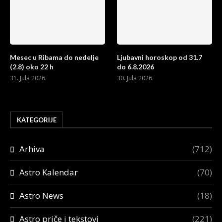
Mesec u Ribama do nedelje
Ljubavni horoskop od 31.7
(2.8) oko 22 h
do 6.8.2026
31. Jula 2026.
30. Jula 2026.
KATEGORIJE
Arhiva
(712)
Astro Kalendar
(70)
Astro News
(18)
Astro priče i tekstovi
(221)