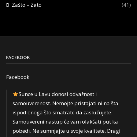
Zašto – Zato
(41)
FACEBOOK
Facebook
Sunce u Lavu donosi odvažnost i
samouverenost. Nemojte pristajati ni na šta
ispod onoga što smatrate da zaslužujete.
Samouvereni nastup će vam olakšati put ka
pobedi. Ne sumnjajte u svoje kvalitete. Dragi