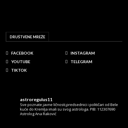
DRUŠTVENE MREŽE
FACEBOOK
INSTAGRAM
YOUTUBE
TELEGRAM
TIKTOK
astroregulus11
Sve poznate javne ličnosti,predsednici i političari od Bele
kuće do Kremlja imali su svog astrologa.
PIB: 112307690
Astrolog Ana Raković