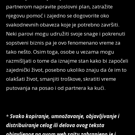
partnerom napravite poslovni plan, zatražite
njegovu pomoć i zajedno se dogovorite oko
svakodnevnih obaveza koje je potrebno završiti.
Neki parovi mogu udružiti svoje snage i pokrenuti
sopstveni biznis pa je ovo fenomenano vreme za
tako nešto. Osim toga, osobe u vezama mogu
razmišljati o tome da iznajme stan kako bi započeli
zajednički život, posebno ukoliko znaju da će im to
olakšati život, smanjiti troškove, skratiti vreme
putovanja na posao i od partnera ka kući.
*
Svako kopiranje, umnožavanje, objavljivanje i
distribuiranje celog ili delova ovog teksta
objavljenog na ovom web sajtu zabranjeno je i