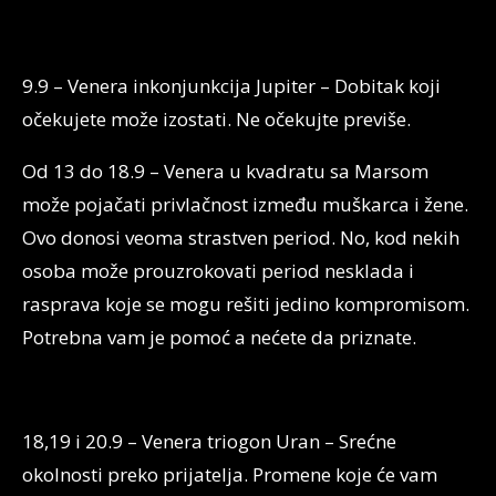
9.9 – Venera inkonjunkcija Jupiter – Dobitak koji
očekujete može izostati. Ne očekujte previše.
Od 13 do 18.9 – Venera u kvadratu sa Marsom
može pojačati privlačnost između muškarca i žene.
Ovo donosi veoma strastven period. No, kod nekih
osoba može prouzrokovati period nesklada i
rasprava koje se mogu rešiti jedino kompromisom.
Potrebna vam je pomoć a nećete da priznate.
18,19 i 20.9 – Venera triogon Uran – Srećne
okolnosti preko prijatelja. Promene koje će vam