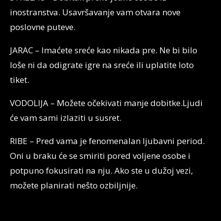
inostranstva. Usavršavanje vam otvara nove
poslovne puteve.
JARAC – Imaćete sreće kao nikada pre. Ne bi bilo
loše ni da odigrate igre na sreće ili uplatite loto
tiket.
VODOLIJA – Možete očekivati manje dobitke.Ljudi
će vam sami izlaziti u susret.
RIBE – Pred vama je fenomenalan ljubavni period.
Oni u braku će se smiriti pored voljene osobe i
potpuno fokusirati na nju. Ako ste u dužoj vezi,
možete planirati nešto ozbiljnije.