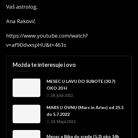
Vaš astrolog,
Ana Raković
https://www.youtube.com/watch?
v=af9DdvxspHU&t=463s
Možda te interesuje i ovo
MESEC U LAVU DO SUBOTE (30.7)
OKO 20 H
28. Jula 2022.
MARS U OVNU (Mars in Aries) od 25.5
do 5.7.2022
24. Maja 2022.
Mesec u Biku do srede (5.3) oko 14h