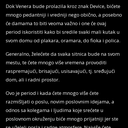
Dok Venera bude prolazila kroz znak Device, bićete
mnogo pedantniji i vredniji nego obično, a posebno
će damama to biti veoma važno i one će ovaj
period iskoristiti kako bi sredile svaki mali kutak u
svom domu od plakara, oramara, do fioka i polica.
Generalno, želećete da svaka sitnica bude na svom
mestu, te ćete mnogo više vremena provoditi
raspremajući, brisajući, usisavajući, tj. sređujući
dom, ali i radni prostor.
Ovo je period i kada ćete mnogo više ćete
razmišljati o poslu, novim poslovnim idejama, a
odnos sa kolegama i ljudima koje srećete u
poslovnom okruženju biće mnogo prijatniji jer ste
se uželeli posla i radne atmosfere. Najviše ćete