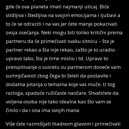
gde će ova planeta imati najmanji uticaj. Biće
stidljiva i štedljiva na svojim emocijama i ljubavi a
to će se odraziti i na vas jer ćete manje pokazivati
svoja osećanja. Neki mogu biti toliko kritični prema
partneru da će primećivati svaku sitnicu – šta je
partner rekao a šta nije rekao, zašto je to uradio
upravo tako, šta je time mislio i td. Upravo to
preispitivanje o susretu su partnerom doneće vam
sumnjičavost zbog čega bi želeli da postavite i
dodatna pitanja o temama koje vas muče. Iz tog
razloga, spadaće ružičaste naočare. Shvatićete da
voljena osoba nije tako idealna kao što vam se
činilo i da i ona ima svojih mana.
Više ćete razmišljati hladnom glavom i primećivati