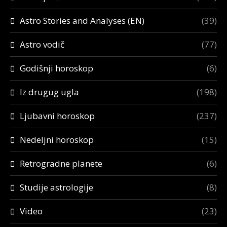
Astro Stories and Analyses (EN)
(39)
Astro vodič
(77)
Godišnji horoskop
(6)
Iz drugug ugla
(198)
Ljubavni horoskop
(237)
Nedeljni horoskop
(15)
Retrogradne planete
(6)
Studije astrologije
(8)
Video
(23)