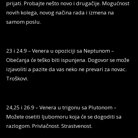
prijati. Probajte nešto novo i drugačije. Mogućnost
novih kolega, novog načina rada i izmena na
samom poslu.
23 i 24.9 – Venera u opoziciji sa Neptunom –
Obećanja će teško biti ispunjena. Dogovor se može
izjavoliti a pazite da vas neko ne prevari za novac.
Troškovi.
24,25 i 26.9 – Venera u trigonu sa Plutonom –
Možete osetiti ljubomoru koja će se dogoditi sa
razlogom. Privlačnost. Strastvenost.