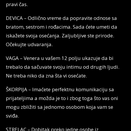
pravi čas.
DEVICA – Odlično vreme da popravite odnose sa
bratom, sestrom i rođacima. Sada ćete umeti da
iskažete svoja osećanja. Zaljubljive ste prirode.
Očekujte udvaranja.
VAGA – Venera u vašem 12 polju ukazuje da bi
trebalo da sačuvate svoju intimu od drugih ljudi.
Ne treba niko da zna šta vi osećate.
ŠKORPIJA – Imaćete perfektnu komunikaciju sa
prijateljima a možda je to i zbog toga što vas oni
mogu zbližiti sa jednomo osobom koja vam se
sviđa.
STRELAC – Dobitak preko jedne osobe iz