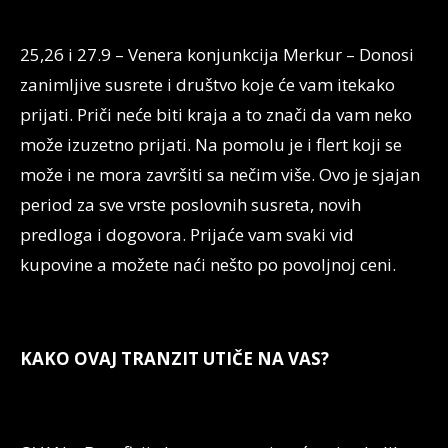
25,26 i 27.9 – Venera konjunkcija Merkur – Donosi
zanimljive susrete i društvo koje će vam itekako
prijati. Priči neće biti kraja a to znači da vam neko
može izuzetno prijati. Na pomolu je i flert koji se
može i ne mora završiti sa nečim više. Ovo je sjajan
period za sve vrste poslovnih susreta, novih
predloga i dogovora. Prijaće vam svaki vid
kupovine a možete naći nešto po povoljnoj ceni.
KAKO OVAJ TRANZIT UTIČE NA VAS?