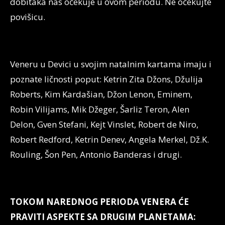
dobitaka nas očekuje u ovom periodu. Ne očekujte
povišicu.
Veneru u Devici u svojim natalnim kartama imaju i
poznate ličnosti poput: Ketrin Zita Džons, Džulija
Roberts, Kim Kardašian, Džon Lenon, Eminem,
Robin Vilijams, Mik Džeger, Šarliz Teron, Alen
Delon, Gven Stefani, Kejt Vinslet, Robert de Niro,
Robert Redford, Ketrin Denev, Angela Merkel, Dž.K.
Rouling, Šon Pen, Antonio Banderas i drugi.
TOKOM NAREDNOG PERIODA VENERA ĆE
PRAVITI ASPEKTE SA DRUGIM PLANETAMA: