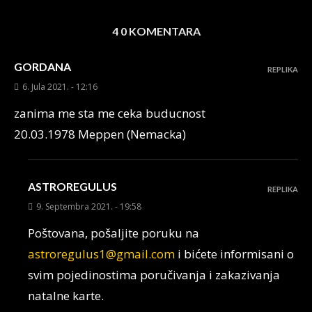
4 0 KOMENTARA
GORDANA
REPLIKA
6. Jula 2021. - 12:16
zanima me sta me ceka buducnost
20.03.1978 Meppen (Nemacka)
ASTROREGULUS
REPLIKA
9. Septembra 2021. - 19:58
Poštovana, pošaljite poruku na
astroregulus1@gmail.com
i bićete informisani o
svim pojedinostima poručivanja i zakazivanja
natalne karte.