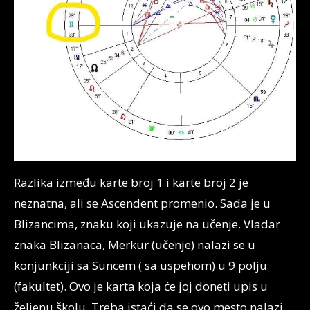
Razlika između karte broj 1 i karte broj 2 je
neznatna, ali se Ascendent promenio. Sada je u
Blizancima, znaku koji ukazuje na učenje. Vladar
znaka Blizanaca, Merkur (učenje) nalazi se u
konjunkciji sa Suncem ( sa uspehom) u 9 polju
(fakultet). Ovo je karta koja će joj doneti upis u
željenu školu. Treba istaći da se ovo mesto nalazi