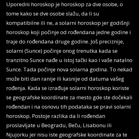
Uporedni horoskop je horoskop za dve osobe, o
tome kako se dve osobe slažu, da li su
kompatibilne ili ne, a solarni horoskop jer godišnji
horoskop koji počinje od rođendana jedne godine i
traje do rođendana druge godine. Još preciznije,
solarni (Sunce) počinje onog trenutka kada se
tranzitno Sunce nađe u istoj tački kao i vaše natalno
Sunce. Tada počinje nova solarna godina. To nekad
može biti dan ranije ili kasnije od datuma vašeg
rođenja. Kada se izrađuje solarni horoskop koriste
se geografske koordinate za mesto gde ste dočekali
rođendan i na osnovu tih podataka se pravi solarni
horoskop. Postoje razlika da li rođendan
proslavljate u Beogradu, Beču, Lisabonu ili
Njujorku jer nisu iste geografske koordinate za te