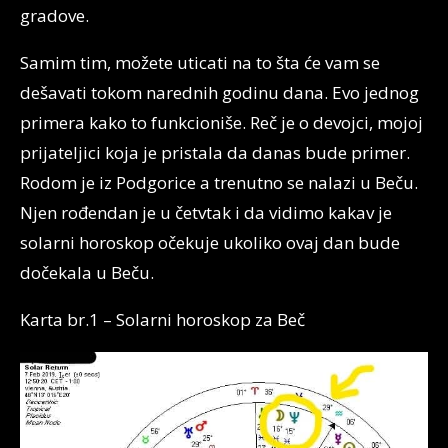
gradove.
Samim tim, možete uticati na to šta će vam se
dešavati tokom narednih godinu dana. Evo jednog
primera kako to funkcioniše. Reč je o devojci, mojoj
prijateljici koja je pristala da danas bude primer.
Rodom je iz Podgorice a trenutno se nalazi u Beču.
Njen rođendan je u četvtak i da vidimo kakav je
solarni horoskop očekuje ukoliko ovaj dan bude
dočekala u Beču.
Karta br.1 – Solarni horoskop za Beč