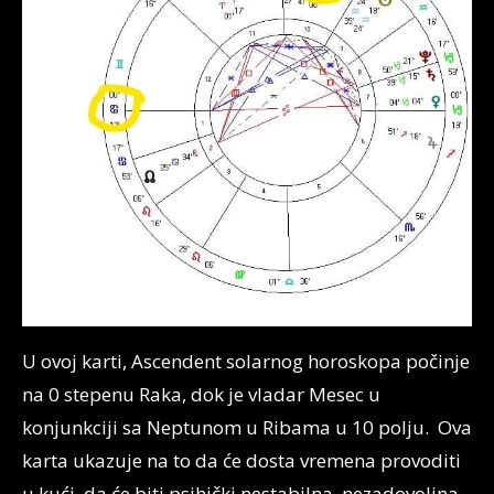
U ovoj karti, Ascendent solarnog horoskopa počinje
na 0 stepenu Raka, dok je vladar Mesec u
konjunkciji sa Neptunom u Ribama u 10 polju. Ova
karta ukazuje na to da će dosta vremena provoditi
u kući, da će biti psihički nestabilna, nezadovoljna,