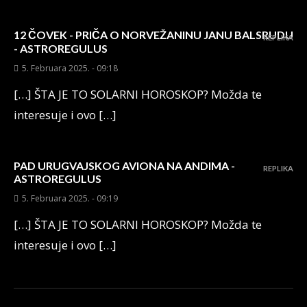
12 ČOVEK - PRIČA O NORVEŽANINU JANU BALSRUDU
REPLIKA
- ASTROREGULUS
5. Februara 2025. - 09:18
[…] ŠTA JE TO SOLARNI HOROSKOP? Možda te
interesuje i ovo […]
PAD URUGVAJSKOG AVIONA NA ANDIMA -
REPLIKA
ASTROREGULUS
5. Februara 2025. - 09:19
[…] ŠTA JE TO SOLARNI HOROSKOP? Možda te
interesuje i ovo […]