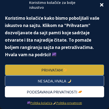
Koristimo kolačiće za bolje
FACEBOOK
iskustvo
Koristimo kolačiće kako bismo poboljšali vaše
iskustvo na sajtu. Klikom na "Prihvatam"
dozvoljavate da sajt pamti koje sadržaje
otvarate i šta najradije čitate. To pomaže
boljem rangiranju sajta na pretraživačima.
Kliknite da biste prihvatili marketing
Facebook
Hvala vam na podršci!
kolačiće i omogućili ovaj sadržaj
PRIHVATAM
NE SADA, HVALA
PODEŠAVANJA PRIVATNOSTI
Sunce u Lavu donosi odvažnost i
Politika kolačića
Politika privatnosti
samouverenost. Nemojte pristajati ni na šta