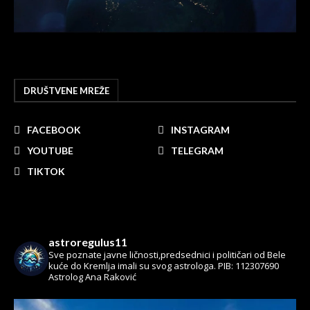
DRUŠTVENE MREŽE
FACEBOOK
INSTAGRAM
YOUTUBE
TELEGRAM
TIKTOK
astroregulus11
Sve poznate javne ličnosti,predsednici i političari od Bele
kuće do Kremlja imali su svog astrologa.
PIB: 112307690
Astrolog Ana Raković