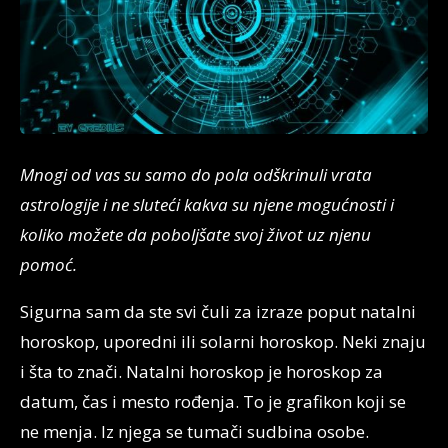
Mnogi od vas su samo do pola odškrinuli vrata
astrologije i ne sluteći kakva su njene mogućnosti i
koliko možete da poboljšate svoj život uz njenu
pomoć.
Sigurna sam da ste svi čuli za izraze poput natalni
horoskop, uporedni ili solarni horoskop. Neki znaju
i šta to znači. Natalni horoskop je horoskop za
datum, čas i mesto rođenja. To je grafikon koji se
ne menja. Iz njega se tumači sudbina osobe.