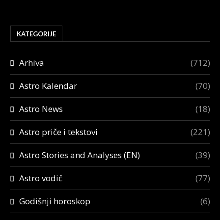
KATEGORIJE
Arhiva
(712)
Astro Kalendar
(70)
Astro News
(18)
Astro priče i tekstovi
(221)
Astro Stories and Analyses (EN)
(39)
Astro vodič
(77)
Godišnji horoskop
(6)