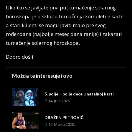
Ukoliko se javljate prvi put tumačenje solarnog
horoskopa je u sklopu tumačenja kompletne karte,
a stari klijenti se mogu javiti malo pre svog
rođendana (najbolje mesec dana ranije) i zakazati
tumačenje solarnog horoskopa.
Dobro došli.
Možda te interesuje i ovo
5. polje – polje dece u natalnoj karti
14. Jula 2025.
DRAŽEN PETROVIĆ
16. Marta 2020.