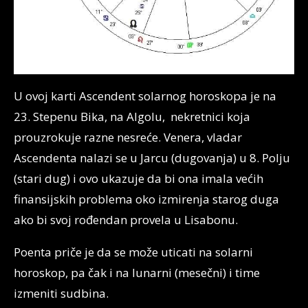
U ovoj karti Ascendent solarnog horoskopa je na
23. Stepenu Bika, na Algolu, nekretnici koja
prouzrokuje razne nesreće. Venera, vladar
Ascendenta nalazi se u Jarcu (dugovanja) u 8. Polju
(stari dug) i ovo ukazuje da bi ona imala većih
finansijskih problema oko izmirenja starog duga
ako bi svoj rođendan provela u Lisabonu.
Poenta priče je da se može uticati na solarni
horoskop, pa čak i na lunarni (mesečni) i time
izmeniti sudbina.