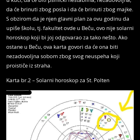
da će brinuti zbog posla i da će brinuti zbog majke.
S obzirom da je njen glavni plan za ovu godinu da
upiše školu, tj. fakultet ovde u Beču, ovo nije solarni
horoskop koji bi joj odgovarao za tako nešto. Ako
ostane u Beču, ova karta govori da će ona biti
nezadovoljna sobom zbog svog neuspeha koji
proističe iz straha.
Karta br.2 – Solarni horoskop za St. Polten