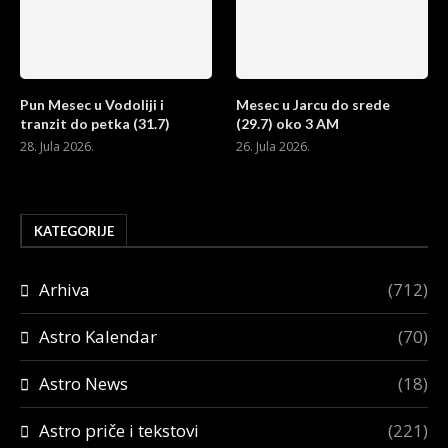
Pun Mesec u Vodoliji i
Mesec u Jarcu do srede
tranzit do petka (31.7)
(29.7) oko 3 AM
28. Jula 2026.
26. Jula 2026.
KATEGORIJE
Arhiva
(712)
Astro Kalendar
(70)
Astro News
(18)
Astro priče i tekstovi
(221)