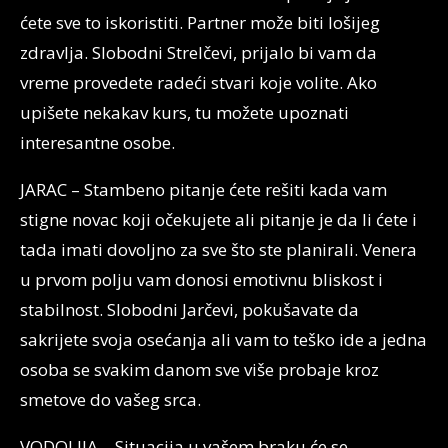
ćete sve to iskoristiti. Partner može biti lošijeg
zdravlja. Slobodni Strelčevi, prijalo bi vam da
vreme provedete radeći stvari koje volite. Ako
upišete nekakav kurs, tu možete upoznati
interesantne osobe.
JARAC – Stambeno pitanje ćete rešiti kada vam
stigne novac koji očekujete ali pitanje je da li ćete i
tada imati dovoljno za sve što ste planirali. Venera
u prvom polju vam donosi emotivnu bliskost i
stabilnost. Slobodni Jarčevi, pokušavate da
sakrijete svoja osećanja ali vam to teško ide a jedna
osoba se svakim danom sve više probaje kroz
smetove do vašeg srca.
VODOLIJA – Situacija u vašem braku će se