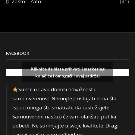
Zašto – Zato
(41)
FACEBOOK
Kliknite da biste prihvatili marketing
Facebook
kolačiće i omogućili ovaj sadržaj
Sunce u Lavu donosi odvažnost i
samouverenost. Nemojte pristajati ni na šta
ispod onoga što smatrate da zaslužujete.
Samouvereni nastup će vam olakšati put ka
pobedi. Ne sumnjajte u svoje kvalitete. Dragi
Lavovi, srećan vam rođendan!