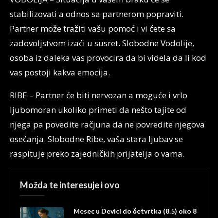
stabilizovati a odnos sa partnerom popraviti.
Partner može tražiti vašu pomoć i vi ćete sa
zadovoljstvom izaći u susret. Slobodne Vodolije,
osoba iz daleka vas provocira da bi videla da li kod
vas postoji kakva emocija.
RIBE – Partner će biti nervozan a moguće i vrlo
ljubomoran ukoliko primeti da nešto tajite od
njega pa povedite račjuna da ne povredite njegova
osećanja. Slobodne Ribe, vaša stara ljubav se
raspituje preko zajedničkih prijatelja o vama.
Možda te interesuje i ovo
Mesec u Devici do četvrtka (8.5) oko 8