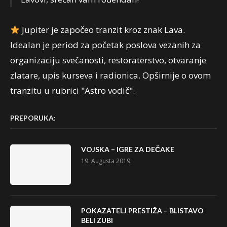
Jupiter je započeo tranzit kroz znak Lava.
Idealan je period za početak poslova vezanih za
organizaciju svečanosti, restoraterstvo, otvaranje
zlatare, upis kurseva i radionica. Opširnije o ovom
tranzitu u rubrici "Astro vodič".
PREPORUKA:
VOJSKA – IGRE ZA DEČAKE
19. Augusta 2019.
POKAZATELJ PRESTIŽA – BLISTAVO
BELI ZUBI