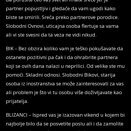
partner popustljiv i gledaće da vam ugodi kako
biste se smirili. Sreća preko partnerove porodice.
Slobodni Ovnovi, uticajna osoba flertuje sa vama
ali vi ste svesni da ta veza ne vidi nikud.
BIK – Bez obzira koliko vam je teško pokušavate da
ostanete pozitivni pa čak i da ohrabrite partnera
koji se ovih dana nalazi u neprilici. Od velike ste mu
pomoći. Skladni odnosi. Slobodni Bikovi, starija
osoba iz inostranstva se može zainteresovati za vas
ali problem je što vi tu osobu više doživljavate kao
prijatelja.
BLIZANCI – Ispred vas je izazovan vikend u kojem bi
najbolje bilo da se posvetite poslu ali i da zamolite