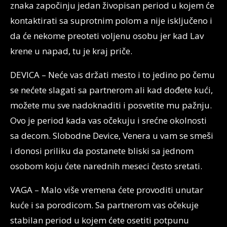
znaka započinju jedan živopisan period u kojem će
kontaktirati sa suprotnim polom a nije isključeno i
da će nekome preoteti voljenu osobu jer kad Lav
krene u napad, tu je kraj priče.
DEVICA – Neće vas držati mesto i to jedino po čemu
se nećete slagati sa partnerom ali kad dođete kući,
možete mu sve nadoknaditi i posvetite mu pažnju.
Ovo je period kada vas očekuju i srećne okolnosti
sa decom. Slobodne Device, Venera u vam se smeši
i donosi priliku da postanete bliski sa jednom
osobom koju ćete narednih meseci često sretati.
VAGA – Malo više vremena ćete provoditi unutar
kuće i sa porodicom. Sa partnerom vas očekuje
stabilan period u kojem ćete osetiti potpunu