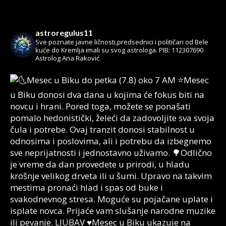
astroregulus11
Sve poznate javne ličnosti,predsednici i političari od Bele
kuće do Kremlja imali su svog astrologa.
PIB: 112307690
Astrolog Ana Raković