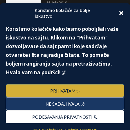
15. Jula 2019.
Koristimo kolačiće za bolje
iskustvo
HOW TO GOT MARRIED?
Koristimo kolačiće kako bismo poboljšali vaše
11. Maja 2015.
iskustvo na sajtu. Klikom na "Prihvatam"
dozvoljavate da sajt pamti koje sadržaje
otvarate i šta najradije čitate. To pomaže
boljem rangiranju sajta na pretraživačima.
Hvala vam na podršci!
🌌
PRIHVATAM ✨
Kontakt
O meni
Pitanja i odgovori
NE SADA, HVALA 🌙
Pitanja i odgovori
🌌Politika kolačića
🌙 Politika privatnosti
PODEŠAVANJA PRIVATNOSTI 🪐
Copyright ©2012-2025 All Right Reserved by ASTRO REGULUS.
Designed and Developed by
CMR Hosting