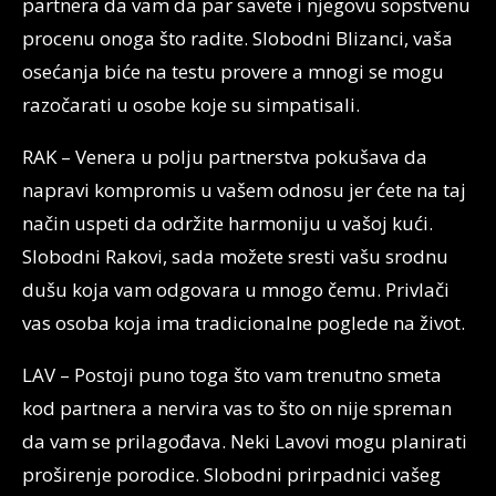
partnera da vam da par savete i njegovu sopstvenu
procenu onoga što radite. Slobodni Blizanci, vaša
osećanja biće na testu provere a mnogi se mogu
razočarati u osobe koje su simpatisali.
RAK – Venera u polju partnerstva pokušava da
napravi kompromis u vašem odnosu jer ćete na taj
način uspeti da održite harmoniju u vašoj kući.
Slobodni Rakovi, sada možete sresti vašu srodnu
dušu koja vam odgovara u mnogo čemu. Privlači
vas osoba koja ima tradicionalne poglede na život.
LAV – Postoji puno toga što vam trenutno smeta
kod partnera a nervira vas to što on nije spreman
da vam se prilagođava. Neki Lavovi mogu planirati
proširenje porodice. Slobodni prirpadnici vašeg