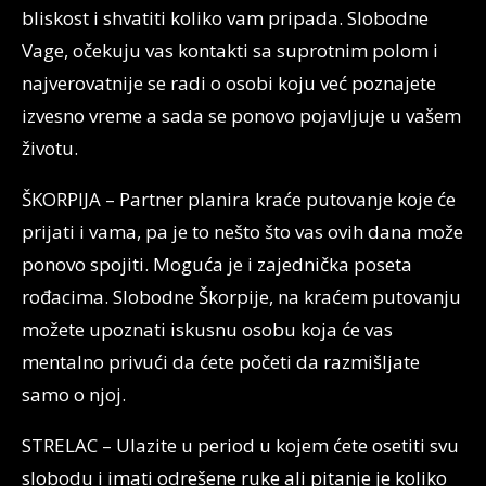
bliskost i shvatiti koliko vam pripada. Slobodne
Vage, očekuju vas kontakti sa suprotnim polom i
najverovatnije se radi o osobi koju već poznajete
izvesno vreme a sada se ponovo pojavljuje u vašem
životu.
ŠKORPIJA – Partner planira kraće putovanje koje će
prijati i vama, pa je to nešto što vas ovih dana može
ponovo spojiti. Moguća je i zajednička poseta
rođacima. Slobodne Škorpije, na kraćem putovanju
možete upoznati iskusnu osobu koja će vas
mentalno privući da ćete početi da razmišljate
samo o njoj.
STRELAC – Ulazite u period u kojem ćete osetiti svu
slobodu i imati odrešene ruke ali pitanje je koliko